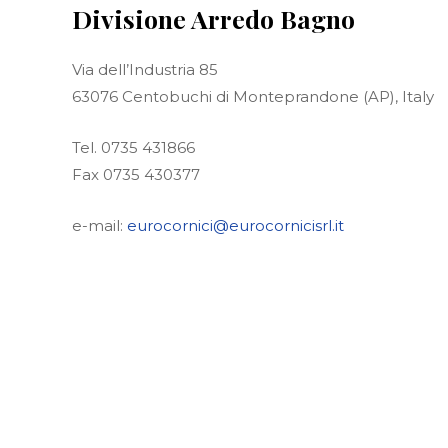
Divisione Arredo Bagno
Via dell’Industria 85
63076 Centobuchi di Monteprandone (AP), Italy
Tel. 0735 431866
Fax 0735 430377
e-mail:
eurocornici@eurocornicisrl.it